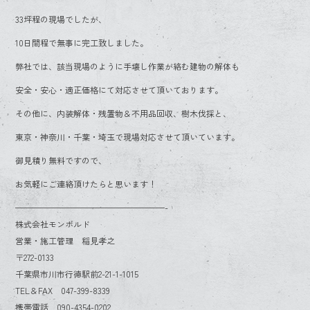
33坪程の現場でしたが、
10日間程で無事に完工致しました。
弊社では、該当現場のように手壊し作業が絡む建物の解体も
安全・安心・適正価格にて対応させて頂いております。
その他に、内装解体・残置物＆不用品回収、樹木伐採と、
東京・神奈川・千葉・埼玉で現場対応させて頂いています。
御見積り無料ですので、
お気軽にご連絡頂けたらと思います！
——————————————————-
株式会社モンボルド
営業・施工管理 稲見孝之
〒272-0133
千葉県市川市行徳駅前2-21-1-1015
TEL＆FAX 047-399-8339
携帯電話 090-4354-0202