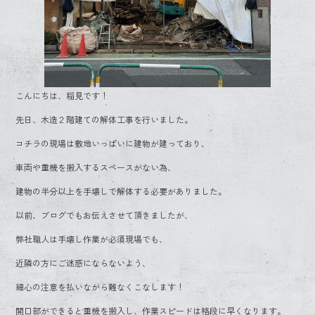
こんにちは、稲見です！
先日、木造２階建ての解体工事を行いました。
コチラの現場は敷地いっぱいに建物が建っており、
車両や重機を搬入するスペースがない為、
建物の半分以上を手壊しで解体する必要がありました。
以前、ブログでもお伝えさせて頂きましたが、
弊社職人は手壊し作業が必須現場でも、
近隣の方にご迷惑にならないよう、
細心の注意を払いながら難なくこなします！
開口部ができると重機を搬入し、作業スピードは格段に早くなります。